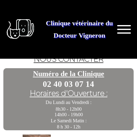
Clinique vétérinaire du
Docteur Vigneron
NOUS CONTACTER
Numéro de la Clinique
02 40 03 07 14
Horaires d'Ouverture :
Du Lundi au Vendredi :
8h30 - 12h00
14h00 - 19h00
Le Samedi Matin :
8 h 30 - 12h